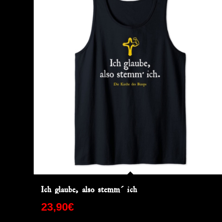
Ich glaube, also stemm´ ich
23,90
€