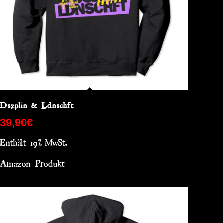
Dszplin & Ldnschft
39,90
€
Enthält 19% MwSt.
Amazon Produkt