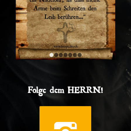
1
2
3
4
5
6
7
Folge dem HERRN!