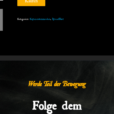
Kategorien:
Kapuzenstemmroben
,
SpreadShirt
Werde Teil der Bewegung
Folge dem