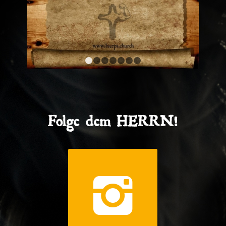
1
2
3
4
5
6
7
Folge dem HERRN!