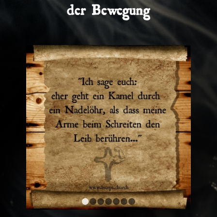
der Bewegung
1
2
3
4
5
6
7