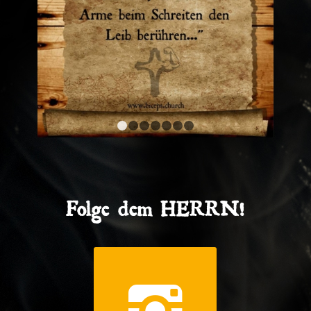
1
2
3
4
5
6
7
Folge dem HERRN!