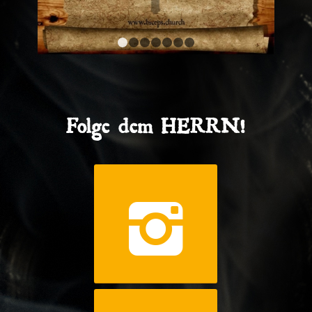
1
2
3
4
5
6
7
Folge dem HERRN!