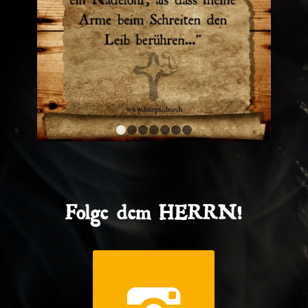
1
2
3
4
5
6
7
Folge dem HERRN!