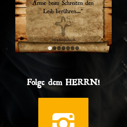
1
2
3
4
5
6
7
Folge dem HERRN!