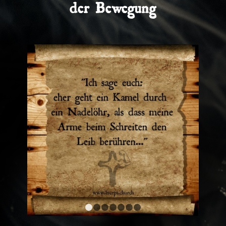
der Bewegung
1
2
3
4
5
6
7