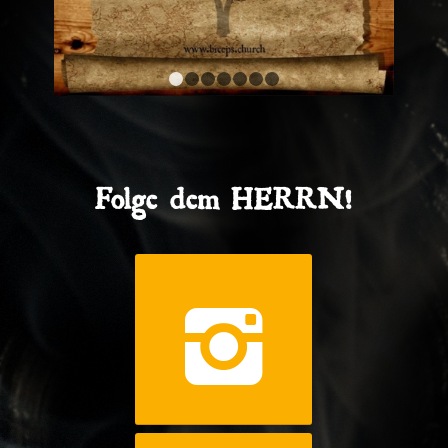
1
2
3
4
5
6
7
Folge dem HERRN!