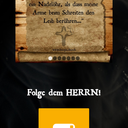
1
2
3
4
5
6
7
Folge dem HERRN!