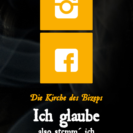
Die Kirche des Bizeps
Ich glaube
also stemm´ ich