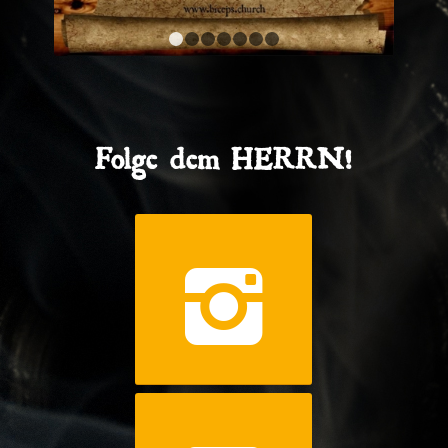
1
2
3
4
5
6
7
Folge dem HERRN!