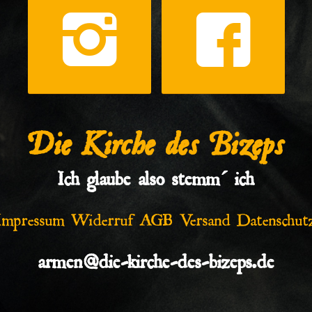
Die Kirche des Bizeps
Ich glaube also stemm´ ich
Impressum
Widerruf
AGB
Versand
Datenschut
armen@die-kirche-des-bizeps.de