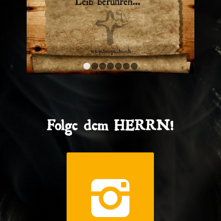
1
2
3
4
5
6
7
Folge dem HERRN!