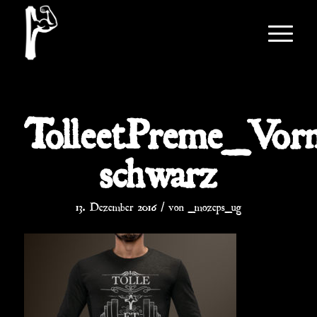
TolleetPreme_Vor
schwarz
/
13. Dezember 2016
von
_mozeps_ug