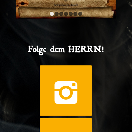
1
2
3
4
5
6
7
Folge dem HERRN!