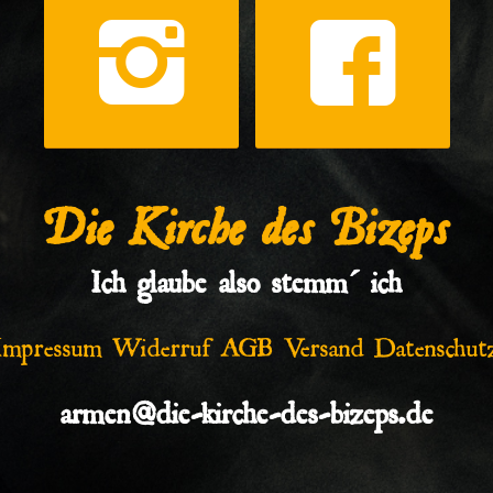
Die Kirche des Bizeps
Ich glaube also stemm´ ich
Impressum
Widerruf
AGB
Versand
Datenschut
armen@die-kirche-des-bizeps.de