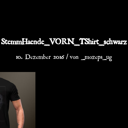
StemmHaende_VORN_TShirt_schwarz
/
10. Dezember 2016
von
_mozeps_ug