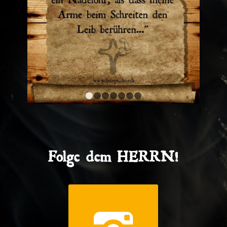
1
2
3
4
5
6
7
Folge dem HERRN!