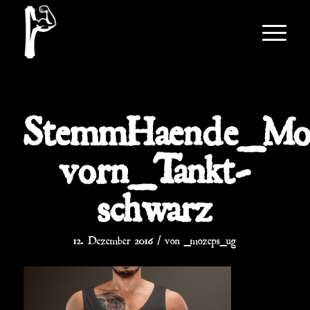
StemmHaende_Mo
vorn_Tankt-
schwarz
/
12. Dezember 2016
von
_mozeps_ug