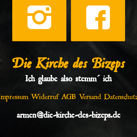
Die Kirche des Bizeps
Ich glaube also stemm´ ich
Impressum
Widerruf
AGB
Versand
Datenschut
armen@die-kirche-des-bizeps.de