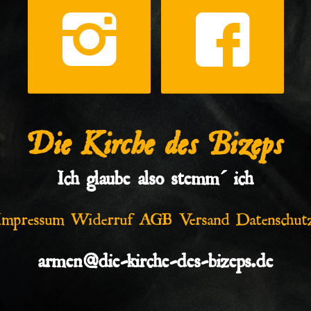
Die Kirche des Bizeps
Ich glaube also stemm´ ich
Impressum
Widerruf
AGB
Versand
Datenschut
armen@die-kirche-des-bizeps.de