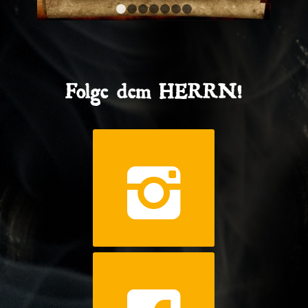
1
2
3
4
5
6
7
Folge dem HERRN!