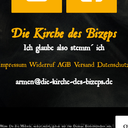
Die Kirche des Bizeps
Ich glaube also stemm´ ich
Impressum
Widerruf
AGB
Versand
Datenschut
armen@die-kirche-des-bizeps.de
ight – DIE KIRCHE DES BIZEPS – DAS 
O
 Wenn Du die Website weiter nutzt, gehen wir von Deinem Einverständnis aus.