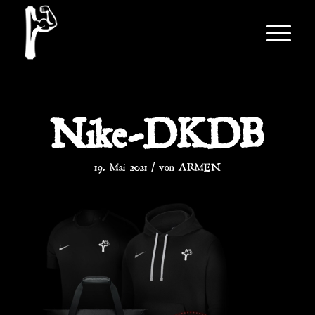
Nike-DKDB
/
19. Mai 2021
von
ARMEN