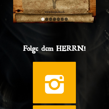
1
2
3
4
5
6
7
Folge dem HERRN!