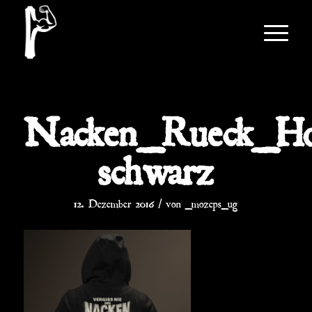
Nacken_Rueck_H
schwarz
/
12. Dezember 2016
von
_mozeps_ug