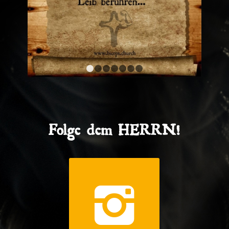
1
2
3
4
5
6
7
Folge dem HERRN!