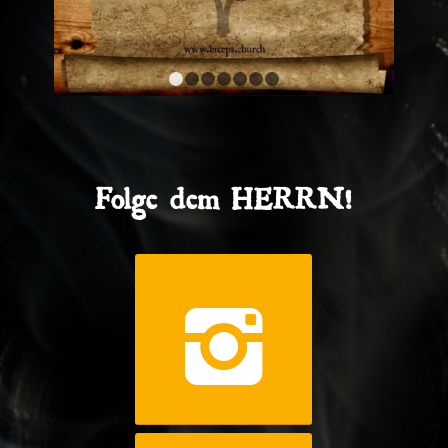
1
2
3
4
5
6
7
Folge dem HERRN!