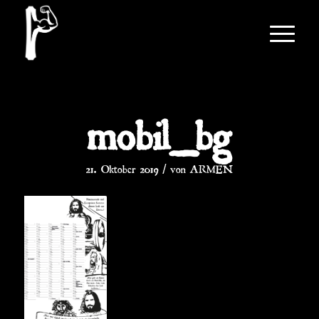
mobil_bg
/
21. Oktober 2019
von
ARMEN