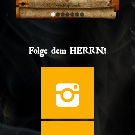
1
2
3
4
5
6
7
Folge dem HERRN!