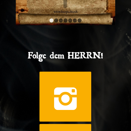
1
2
3
4
5
6
7
Folge dem HERRN!