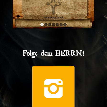
1
2
3
4
5
6
7
Folge dem HERRN!