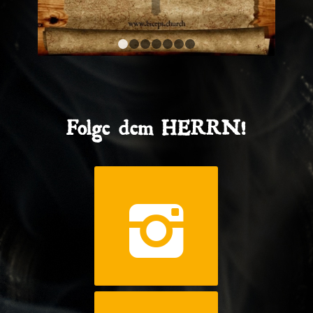
1
2
3
4
5
6
7
Folge dem HERRN!