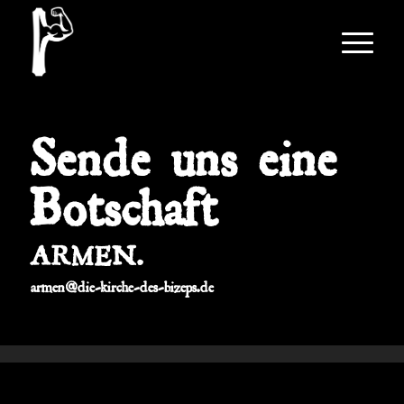
Sende uns eine
Botschaft
ARMEN.
armen@die-kirche-des-bizeps.de