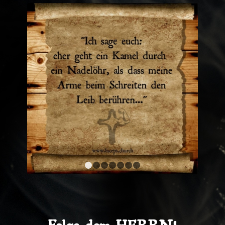
1
2
3
4
5
6
7
Folge dem HERRN!