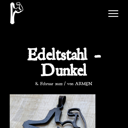
Edeltstahl –
Dunkel
/
8. Februar 2022
von
ARMEN