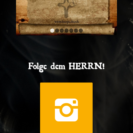
1
2
3
4
5
6
7
Folge dem HERRN!