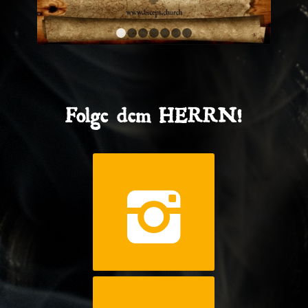
1
2
3
4
5
6
7
Folge dem HERRN!