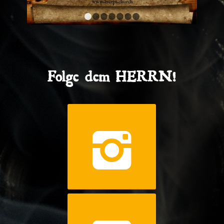
1
2
3
4
5
6
7
Folge dem HERRN!