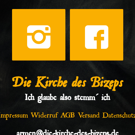
Die Kirche des Bizeps
Ich glaube also stemm´ ich
Impressum
Widerruf
AGB
Versand
Datenschut
armen@die-kirche-des-bizeps.de