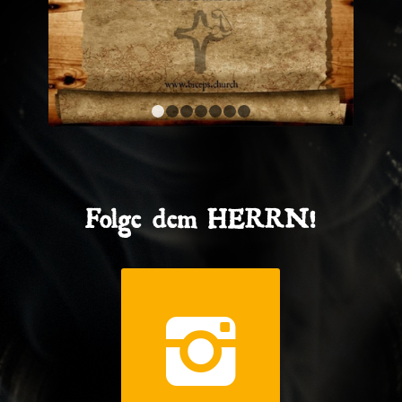
1
2
3
4
5
6
7
Folge dem HERRN!