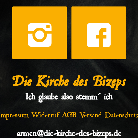
Die Kirche des Bizeps
Ich glaube also stemm´ ich
Impressum
Widerruf
AGB
Versand
Datenschut
armen@die-kirche-des-bizeps.de