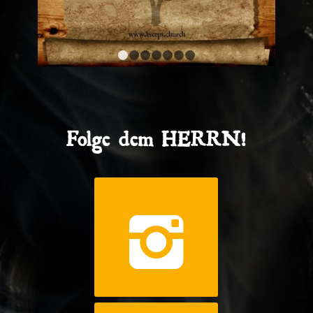
1
2
3
4
5
6
7
Folge dem HERRN!