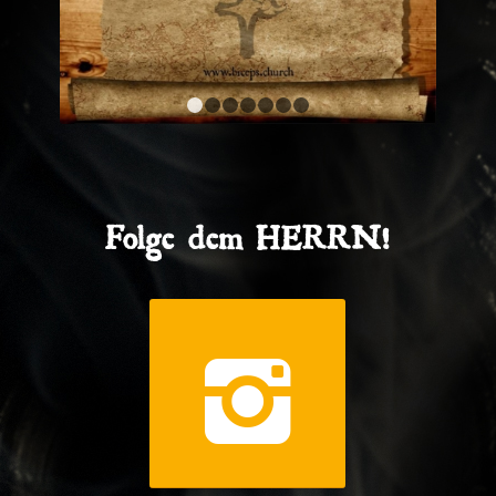
1
2
3
4
5
6
7
Folge dem HERRN!