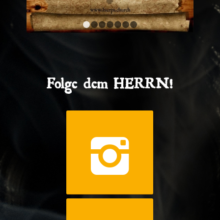
1
2
3
4
5
6
7
Folge dem HERRN!