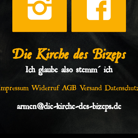
Die Kirche des Bizeps
Ich glaube also stemm´ ich
Impressum
Widerruf
AGB
Versand
Datenschut
armen@die-kirche-des-bizeps.de