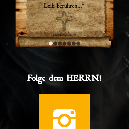
1
2
3
4
5
6
7
Folge dem HERRN!