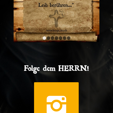
1
2
3
4
5
6
7
Folge dem HERRN!