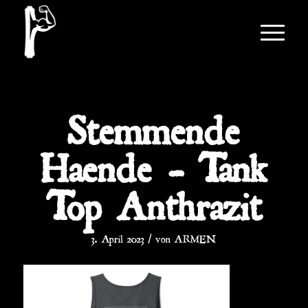
Stemmende
Haende – Tank
Top Anthrazit
/
3. April 2023
von
ARMEN