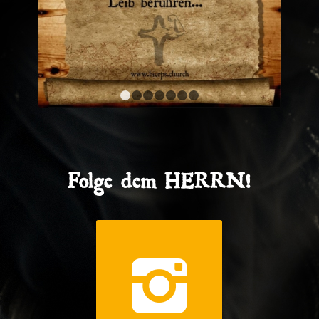
1
2
3
4
5
6
7
Folge dem HERRN!