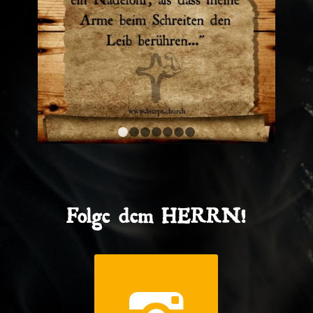
1
2
3
4
5
6
7
Folge dem HERRN!