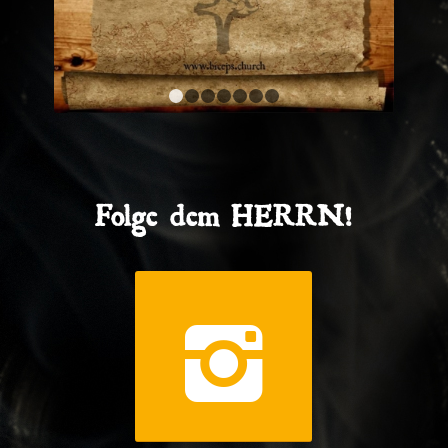
1
2
3
4
5
6
7
Folge dem HERRN!