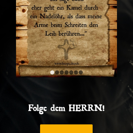
1
2
3
4
5
6
7
Folge dem HERRN!