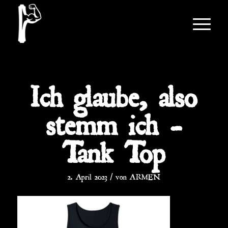
Ich glaube, also
stemm ich –
Tank Top
/
2. April 2023
von
ARMEN