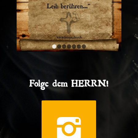
1
2
3
4
5
6
7
Folge dem HERRN!