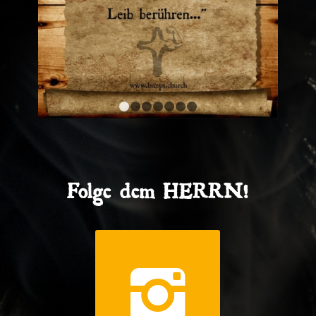
1
2
3
4
5
6
7
Folge dem HERRN!