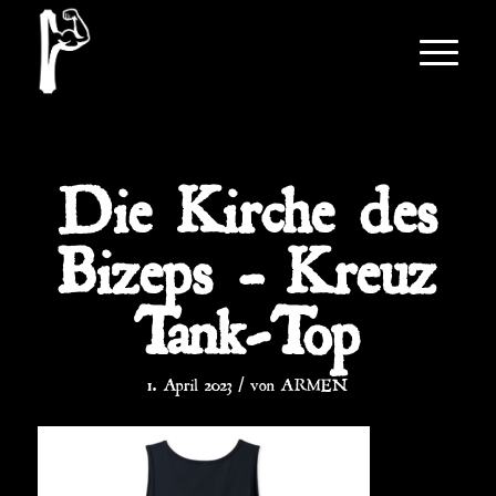
Die Kirche des
Bizeps – Kreuz
Tank-Top
/
1. April 2023
von
ARMEN