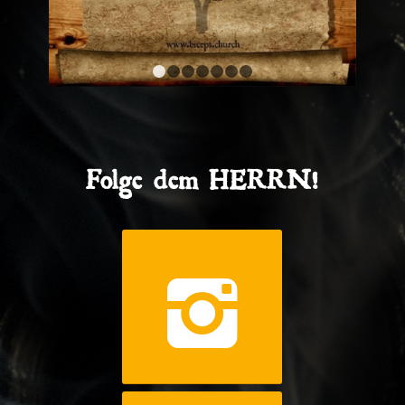
1
2
3
4
5
6
7
Folge dem HERRN!