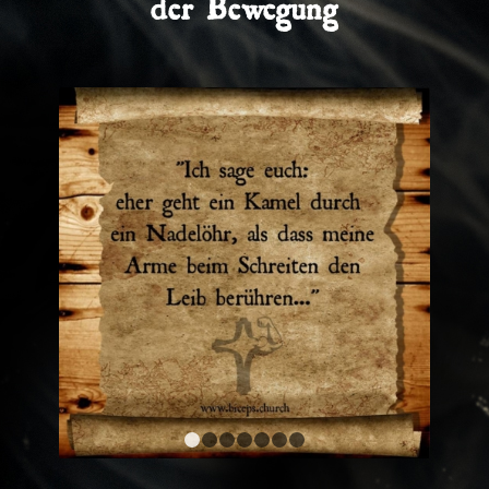
der Bewegung
1
2
3
4
5
6
7